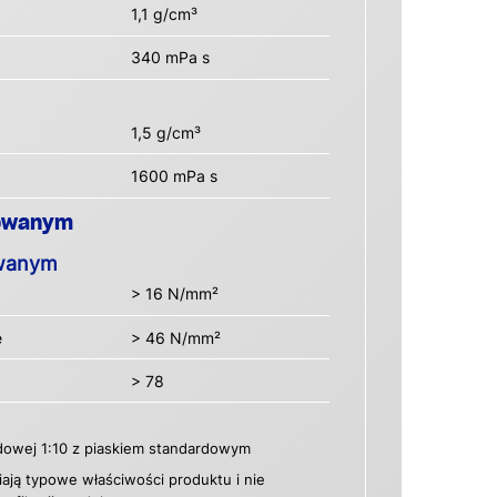
1,1 g/cm³
340 mPa s
1,5 g/cm³
1600 mPa s
gowanym
owanym
> 16 N/mm²
e
> 46 N/mm²
> 78
dowej 1:10 z piaskiem standardowym
ają typowe właściwości produktu i nie