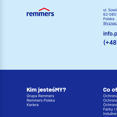
ul. Sowi
62-080
Polska
Wyznacz
info
(+48
Kim jesteśMY?
Co o
Grupa Remmers
Ochrona
Remmers Polska
Ochron
Kariera
Ochron
Farby i
Indulin