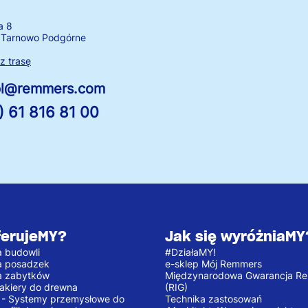
a 8
 Tarnowo Podgórne
 trasę
.pl@remmers.com
) 61 816 81 00
ferujeMY?
Jak się wyróżniaMY
 budowli
#DziałaMY!
a posadzek
e-sklep Mój Remmers
a zabytków
Międzynarodowa Gwarancja R
 lakiery do drewna
(RIG)
e - Systemy przemysłowe do
Technika zastosowań