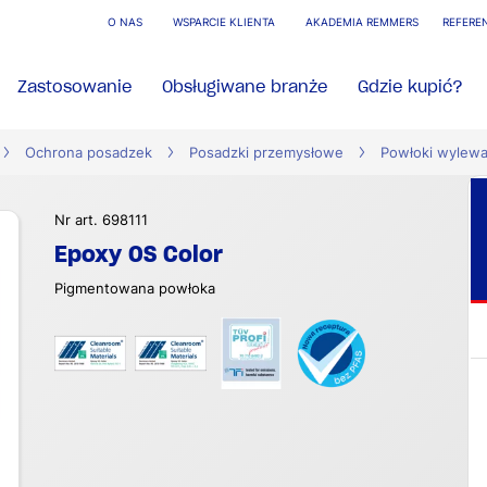
O NAS
WSPARCIE KLIENTA
AKADEMIA REMMERS
REFERE
Zastosowanie
Obsługiwane branże
Gdzie kupić?
Ochrona posadzek
Posadzki przemysłowe
Powłoki wylew
Nr art. 698111
Epoxy OS Color
Pigmentowana powłoka