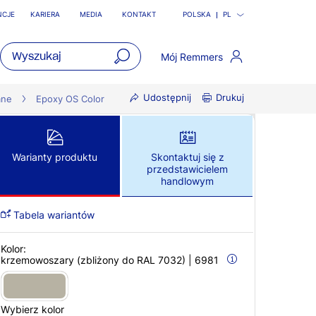
NCJE
KARIERA
MEDIA
KONTAKT
POLSKA
PL
Mój Remmers
open
Udostępnij
Drukuj
main
ane
Epoxy OS Color
navigatio
Warianty produktu
Skontaktuj się z
przedstawicielem
handlowym
Tabela wariantów
Kolor:
krzemowoszary (zbliżony do RAL 7032) | 6981
Wybierz kolor