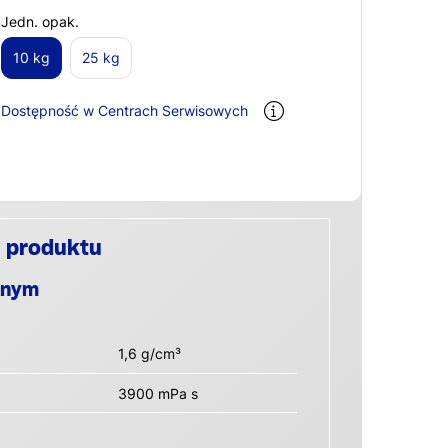
Jedn. opak.
10 kg
25 kg
Dostępność w Centrach Serwisowych
 produktu
anym
1,6 g/cm³
3900 mPa s