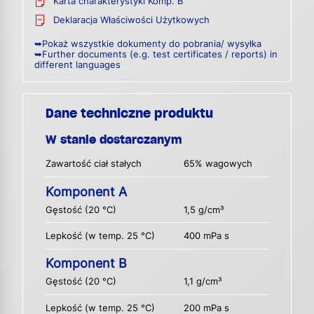
Karta charakterystyki Komp. B
Deklaracja Właściwości Użytkowych
➥Pokaż wszystkie dokumenty do pobrania/ wysyłka
➥Further documents (e.g. test certificates / reports) in
different languages
Dane techniczne produktu
W stanie dostarczanym
Zawartość ciał stałych
65% wagowych
Komponent A
Gęstość (20 °C)
1,5 g/cm³
Lepkość (w temp. 25 °C)
400 mPa s
Komponent B
Gęstość (20 °C)
1,1 g/cm³
Lepkość (w temp. 25 °C)
200 mPa s