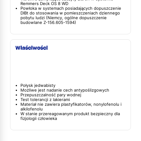
Remmers Deck OS 8 WD
Powłoka w systemach posiadających dopuszczenie
DIBt do stosowania w pomieszczeniach dziennego
pobytu ludzi (Niemcy, ogólne dopuszczenie
budowlane Z-156.605-1594)
Właściwości
Połysk jedwabisty
Możliwe jest nadanie cech antypoślizgowych
Przepuszczalność pary wodnej
Test tolerancji z lakierami
Materiał nie zawiera plastyfikatorów, nonylofenolu i
alkilofenolu
W stanie przereagowanym produkt bezpieczny dla
fizjologii człowieka