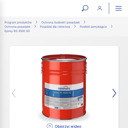
open
ope
search
mai
ation
Program produktów
Ochrona budowli i posadzek
Ochrona posadzek
Posadzki dla rolnictwa
Powłoki zamykające
form
navi
Epoxy BS 3000 SG
Obejrzyj wideo