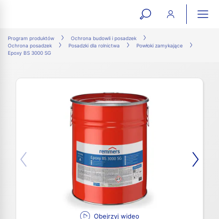
open
ope
search
mai
ation
Program produktów
Ochrona budowli i posadzek
Ochrona posadzek
Posadzki dla rolnictwa
Powłoki zamykające
form
navi
Epoxy BS 3000 SG
Obejrzyj wideo