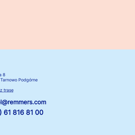
a 8
 Tarnowo Podgórne
 trasę
.pl@remmers.com
) 61 816 81 00