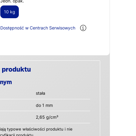
Jedn. opak.
10 kg
Dostępność w Centrach Serwisowych
 produktu
anym
stała
do 1 mm
2,65 g/cm³
ają typowe właściwości produktu i nie
yfikacji produktu.