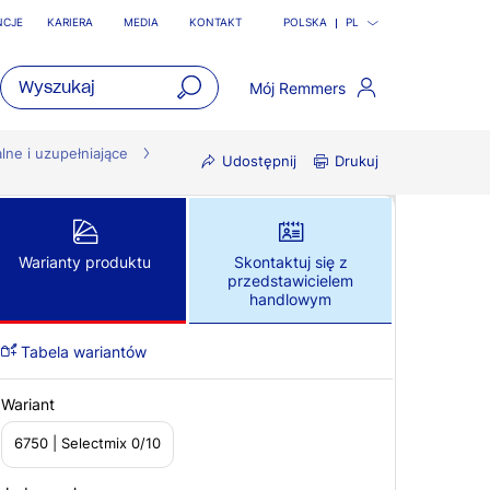
NCJE
KARIERA
MEDIA
KONTAKT
POLSKA
PL
Mój Remmers
open
main
lne i uzupełniające
Udostępnij
Drukuj
navigatio
Warianty produktu
Skontaktuj się z
przedstawicielem
handlowym
Tabela wariantów
Wariant
6750 | Selectmix 0/10