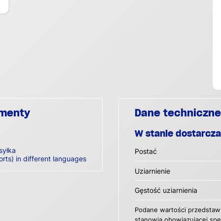
umenty
Dane techniczne
W stanie dostarcz
syłka
Postać
orts) in different languages
Uziarnienie
Gęstość uziarnienia
Podane wartości przedstawi
stanowią obowiązującej spec