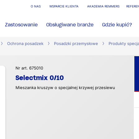
O NAS
WSPARCIE KLIENTA
AKADEMIA REMMERS
REFERE
Zastosowanie
Obsługiwane branże
Gdzie kupić?
Ochrona posadzek
Posadzki przemysłowe
Produkty specja
Nr art. 675010
Selectmix 0/10
Mieszanka kruszyw o specjalnej krzywej przesiewu