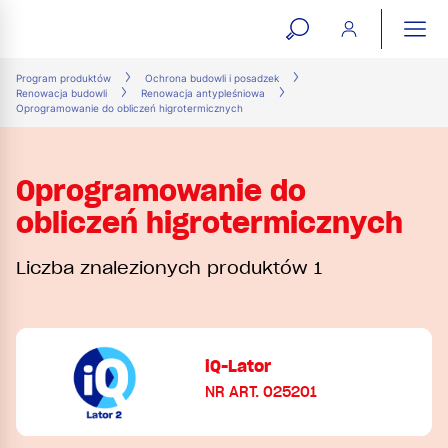
open
ope
search
mai
ation
Program produktów
Ochrona budowli i posadzek
Renowacja budowli
Renowacja antypleśniowa
form
navi
Oprogramowanie do obliczeń higrotermicznych
Oprogramowanie do
obliczeń higrotermicznych
Liczba znalezionych produktów 1
iQ-Lator
NR ART. 025201