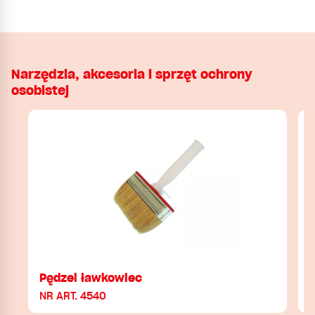
Narzędzia, akcesoria i sprzęt ochrony
osobistej
Pędzel ławkowiec
NR ART. 4540
N