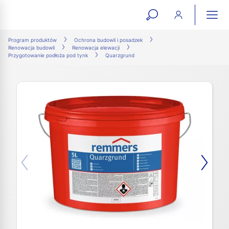
open
ope
search
mai
ation
Program produktów
Ochrona budowli i posadzek
Renowacja budowli
Renowacja elewacji
form
navi
Przygotowanie podłoża pod tynk
Quarzgrund