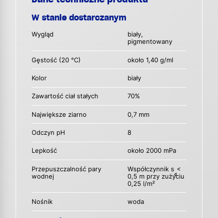
W stanie dostarczanym
Wygląd
biały,
pigmentowany
Gęstość (20 °C)
około 1,40 g/ml
Kolor
biały
Zawartość ciał stałych
70%
Największe ziarno
0,7 mm
Odczyn pH
8
Lepkość
około 2000 mPa
Przepuszczalność pary
Współczynnik s
<
d
wodnej
0,5 m przy zużyciu
0,25 l/m²
Nośnik
woda