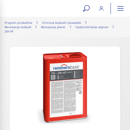
open
ope
search
mai
ation
Program produktów
Ochrona budowli i posadzek
Renowacja budowli
Renowacja piwnic
Uszlachetnianie zapraw
form
navi
ZM HF