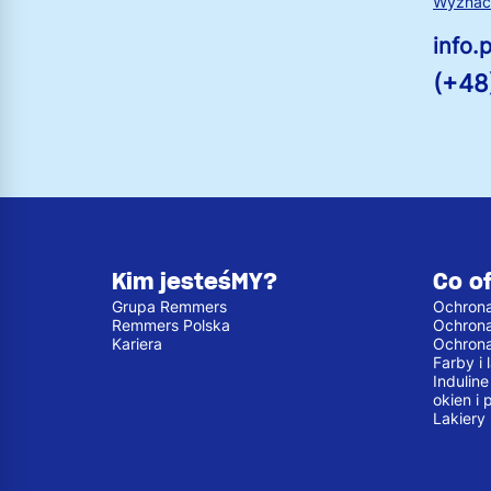
Wyznacz
info
(+48
Kim jesteśMY?
Co o
Grupa Remmers
Ochrona
Remmers Polska
Ochron
Kariera
Ochron
Farby i
Indulin
okien i 
Lakiery