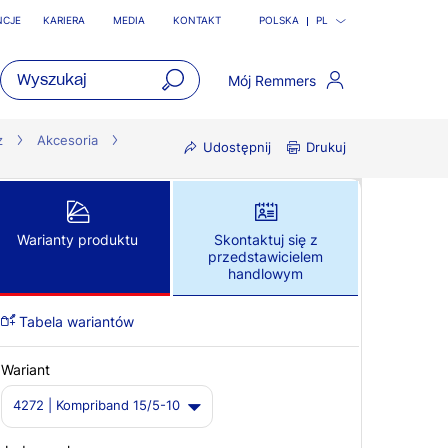
NCJE
KARIERA
MEDIA
KONTAKT
POLSKA
PL
Mój Remmers
open
main
z
Akcesoria
Udostępnij
Drukuj
navigatio
Warianty produktu
Skontaktuj się z
przedstawicielem
handlowym
Tabela wariantów
Wariant
4272 | Kompriband 15/5-10