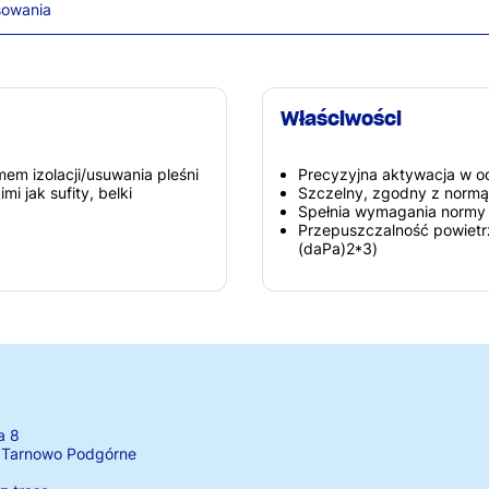
sowania
Właściwości
m izolacji/usuwania pleśni
Precyzyjna aktywacja w od
i jak sufity, belki
Szczelny, zgodny z normą
Spełnia wymagania normy
Przepuszczalność powietr
(daPa)2*3)
a 8
 Tarnowo Podgórne