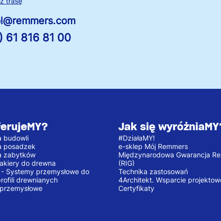
 trasę
.pl@remmers.com
) 61 816 81 00
ferujeMY?
Jak się wyróżniaMY
 budowli
#DziałaMY!
a posadzek
e-sklep Mój Remmers
a zabytków
Międzynarodowa Gwarancja R
 lakiery do drewna
(RIG)
e - Systemy przemysłowe do
Technika zastosowań
profili drewnianych
4Architekt. Wsparcie projektow
 przemysłowe
Certyfikaty