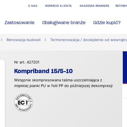
O NAS
WSPARCIE KLIENTA
AKADEMIA REMMERS
REFERE
Zastosowanie
Obsługiwane branże
Gdzie kupić?
Renowacja budowli
Termorenowacja / docieplenie od wewnątr
Nr art. 427201
Kompriband 15/5-10
Wstępnie skompresowana taśma uszczelniająca z
miękkiej pianki PU w folii PP do późniejszej dekompresji