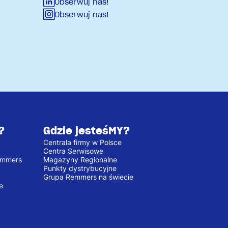
Obserwuj nas!
Obserwuj nas!
?
Gdzie jesteśMY?
Centrala firmy w Polsce
Centra Serwisowe
emmers
Magazyny Regionalne
Punkty dystrybucyjne
Grupa Remmers na świecie
e