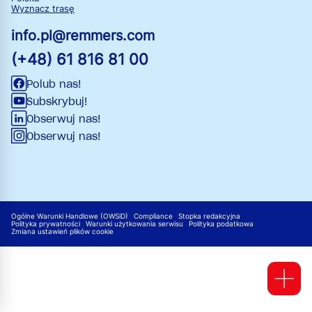
Wyznacz trasę
info.pl@remmers.com
(+48) 61 816 81 00
Polub nas!
Subskrybuj!
Obserwuj nas!
Obserwuj nas!
Ogólne Warunki Handlowe (OWSiD)
Compliance
Stopka redakcyjna
Polityka prywatności
Warunki użytkowania serwisu
Polityka podatkowa
Zmiana ustawień plików cookie