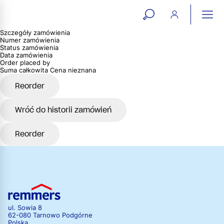
open
ope
Szczegóły zamówienia
search
mai
ation
Numer zamówienia
Status zamówienia
form
navi
Data zamówienia
Order placed by
Suma całkowita
Cena nieznana
Reorder
Wróć do historii zamówień
Reorder
ul. Sowia 8
62-080 Tarnowo Podgórne
Polska