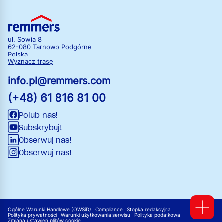
ul. Sowia 8
62-080 Tarnowo Podgórne
Polska
Wyznacz trasę
info.pl@remmers.com
(+48) 61 816 81 00
Polub nas!
Subskrybuj!
Obserwuj nas!
Obserwuj nas!
Ogólne Warunki Handlowe (OWSiD)
Compliance
Stopka redakcyjna
Polityka prywatności
Warunki użytkowania serwisu
Polityka podatkowa
Zmiana ustawień plików cookie