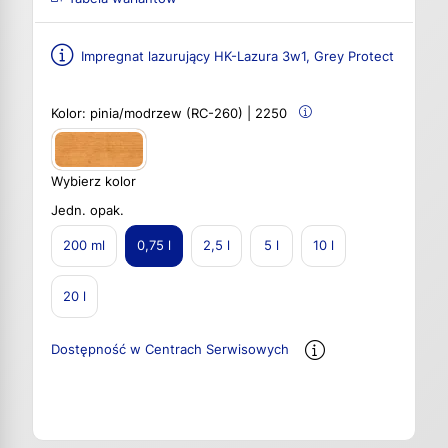
Impregnat lazurujący HK-Lazura 3w1, Grey Protect
Kolor:
pinia/modrzew (RC-260) | 2250
Wybierz kolor
Jedn. opak.
200 ml
0,75 l
2,5 l
5 l
10 l
20 l
Dostępność w Centrach Serwisowych