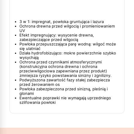
3 w 1: impregnat, powłoka gruntująca i lazura
Ochrona drewna przed wilgocią i promieniowaniem
UV
Efekt impregnujący: wysycenie drewna,
zabezpieczające przed wilgocią
Powłoka przepuszczająca parę wodną: wilgoć może
się ulatniać
Działa hydrofobizująco: mokre powierzchnie szybko
wysychają
Ochrona przed czynnikami atmosferycznymi
(konstrukcyjna ochrona drewna i ochrona
przeciwwilgociowa zapewniana przez produkt)
zmniejsza ryzyko powstawania sinizny i zgnilizny.
Podwyższona zawartość fazy stałej zabezpiecza
przed żerowaniem os
Powłoka zabezpieczona przed sinizną, pleśnią i
glonami
Ewentualne poprawki nie wymagają uprzedniego
szlifowania powłoki