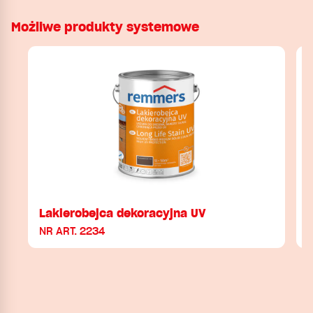
Możliwe produkty systemowe
Lakierobejca dekoracyjna UV
NR ART. 2234
N