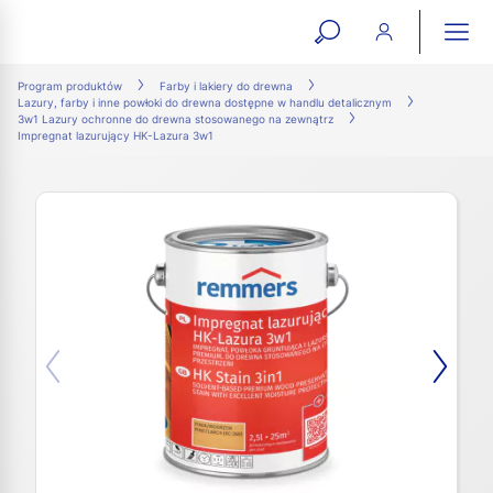
open
ope
search
mai
ation
Program produktów
Farby i lakiery do drewna
Lazury, farby i inne powłoki do drewna dostępne w handlu detalicznym
form
navi
3w1 Lazury ochronne do drewna stosowanego na zewnątrz
Impregnat lazurujący HK-Lazura 3w1