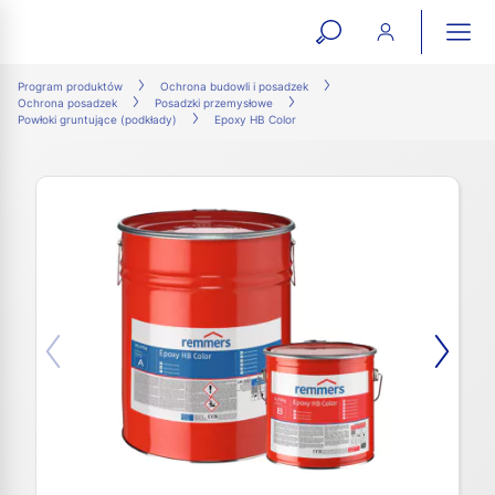
open
ope
search
mai
ation
Program produktów
Ochrona budowli i posadzek
Ochrona posadzek
Posadzki przemysłowe
form
navi
Powłoki gruntujące (podkłady)
Epoxy HB Color