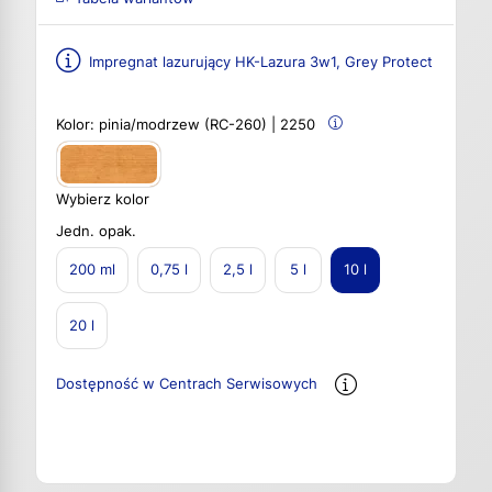
Impregnat lazurujący HK-Lazura 3w1, Grey Protect
Kolor:
pinia/modrzew (RC-260) | 2250
Wybierz kolor
Jedn. opak.
200 ml
0,75 l
2,5 l
5 l
10 l
20 l
Dostępność w Centrach Serwisowych