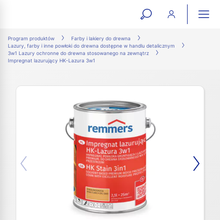
open
ope
search
mai
ation
Program produktów
Farby i lakiery do drewna
Lazury, farby i inne powłoki do drewna dostępne w handlu detalicznym
form
navi
3w1 Lazury ochronne do drewna stosowanego na zewnątrz
Impregnat lazurujący HK-Lazura 3w1