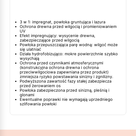
3 w 1: impregnat, powłoka gruntująca i lazura
Ochrona drewna przed wilgocią i promieniowaniem
UV
Efekt impregnujący: wysycenie drewna,
zabezpieczające przed wilgocią
Powłoka przepuszczająca parę wodną: wilgoć może
się ulatniać
Działa hydrofobizująco: mokre powierzchnie szybko
wysychają
Ochrona przed czynnikami atmosferycznymi
(konstrukcyjna ochrona drewna i ochrona
przeciwwilgociowa zapewniana przez produkt)
zmniejsza ryzyko powstawania sinizny i zgnilizny.
Podwyższona zawartość fazy stałej zabezpiecza
przed żerowaniem os
Powłoka zabezpieczona przed sinizną, pleśnią i
glonami
Ewentualne poprawki nie wymagają uprzedniego
szlifowania powłoki