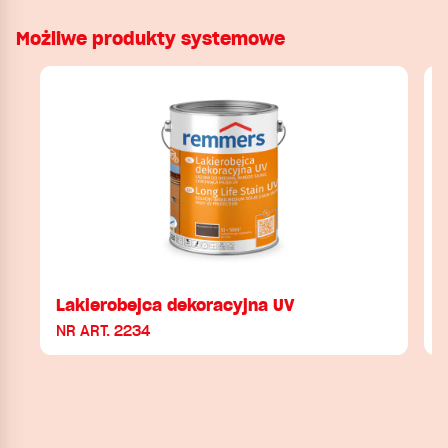
Możliwe produkty systemowe
Lakierobejca dekoracyjna UV
NR ART. 2234
N