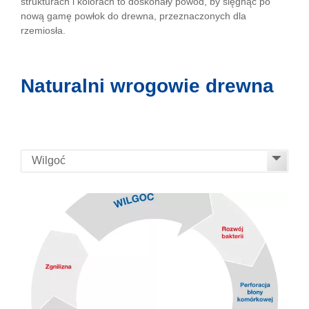
strukturach i kolorach to doskonały powód, by sięgnąć po
nową gamę powłok do drewna, przeznaczonych dla
rzemiosła.
Naturalni wrogowie drewna