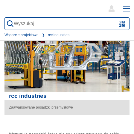
open
ope
search
mai
QR-
form
nav
Code
Wsparcie projektowe
rcc industries
oder
Barc
scan
©
rcc industries
Zaawansowane posadzki przemysłowe