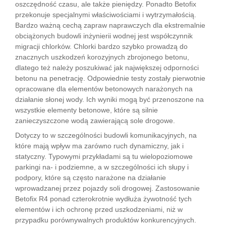
oszczędność czasu, ale także pieniędzy. Ponadto Betofix
przekonuje specjalnymi właściwościami i wytrzymałością.
Bardzo ważną cechą zapraw naprawczych dla ekstremalnie
obciążonych budowli inżynierii wodnej jest współczynnik
migracji chlorków. Chlorki bardzo szybko prowadzą do
znacznych uszkodzeń korozyjnych zbrojonego betonu,
dlatego też należy poszukiwać jak największej odporności
betonu na penetrację. Odpowiednie testy zostały pierwotnie
opracowane dla elementów betonowych narażonych na
działanie słonej wody. Ich wyniki mogą być przenoszone na
wszystkie elementy betonowe, które są silnie
zanieczyszczone wodą zawierającą sole drogowe.
Dotyczy to w szczególności budowli komunikacyjnych, na
które mają wpływ ma zarówno ruch dynamiczny, jak i
statyczny. Typowymi przykładami są tu wielopoziomowe
parkingi na- i podziemne, a w szczególności ich słupy i
podpory, które są często narażone na działanie
wprowadzanej przez pojazdy soli drogowej. Zastosowanie
Betofix R4 ponad czterokrotnie wydłuża żywotność tych
elementów i ich ochronę przed uszkodzeniami, niż w
przypadku porównywalnych produktów konkurencyjnych.