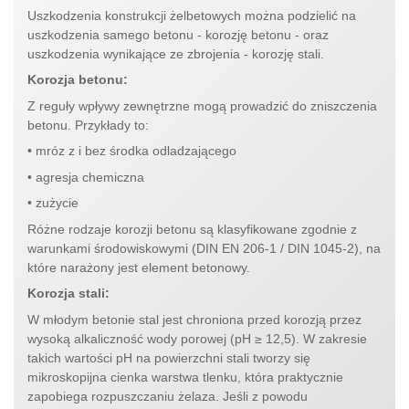
Uszkodzenia konstrukcji żelbetowych można podzielić na
uszkodzenia samego betonu - korozję betonu - oraz
uszkodzenia wynikające ze zbrojenia - korozję stali.
Korozja betonu:
Z reguły wpływy zewnętrzne mogą prowadzić do zniszczenia
betonu. Przykłady to:
• mróz z i bez środka odladzającego
• agresja chemiczna
• zużycie
Różne rodzaje korozji betonu są klasyfikowane zgodnie z
warunkami środowiskowymi (DIN EN 206-1 / DIN 1045-2), na
które narażony jest element betonowy.
Korozja stali:
W młodym betonie stal jest chroniona przed korozją przez
wysoką alkaliczność wody porowej (pH ≥ 12,5). W zakresie
takich wartości pH na powierzchni stali tworzy się
mikroskopijna cienka warstwa tlenku, która praktycznie
zapobiega rozpuszczaniu żelaza. Jeśli z powodu