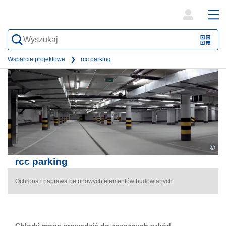
open
ope
search
mai
QR-
form
nav
Code
Wsparcie projektowe
rcc parking
oder
Barc
scan
©
rcc parking
Ochrona i naprawa betonowych elementów budowlanych